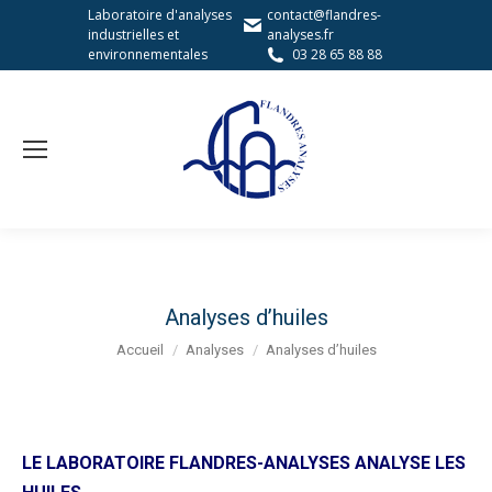
Laboratoire d'analyses
contact@flandres-
industrielles et
analyses.fr
environnementales
03 28 65 88 88
Analyses d’huiles
Vous êtes ici :
Accueil
Analyses
Analyses d’huiles
LE LABORATOIRE FLANDRES-ANALYSES ANALYSE LES