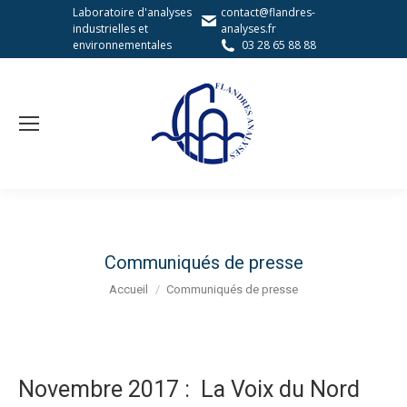
Laboratoire d'analyses
contact@flandres-
industrielles et
analyses.fr
environnementales
03 28 65 88 88
Communiqués de presse
Vous êtes ici :
Accueil
Communiqués de presse
Novembre 2017 : La Voix du Nord