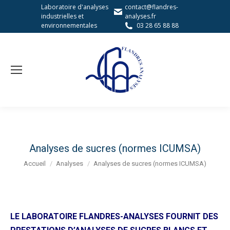
Laboratoire d'analyses
contact@flandres-
industrielles et
analyses.fr
environnementales
03 28 65 88 88
Analyses de sucres (normes ICUMSA)
Vous êtes ici :
Accueil
Analyses
Analyses de sucres (normes ICUMSA)
LE LABORATOIRE FLANDRES-ANALYSES FOURNIT DES