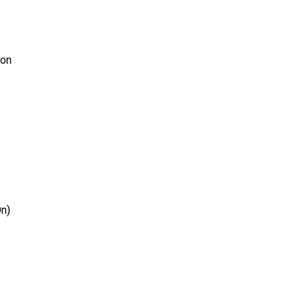
ion
On)