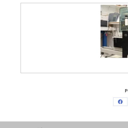
P
Par
sur
Fac