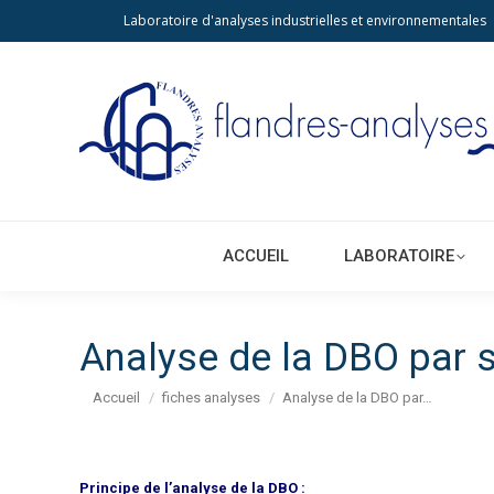
Laboratoire d'analyses industrielles et environnementales
ACCUEIL
LA
ACCUEIL
LABORATOIRE
Analyse de la DBO par
Vous êtes ici :
Accueil
fiches analyses
Analyse de la DBO par…
Principe de l’analyse de la DBO :