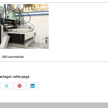
DBO automatisée
artager cette page
tager
Partager
Partager
Partager
sur
sur
sur
ebook
X
Pinterest
LinkedIn