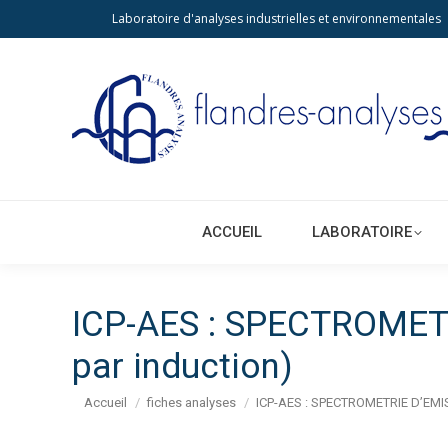
Laboratoire d'analyses industrielles et environnementales
ACCUEIL
LA
ACCUEIL
LABORATOIRE
ICP-AES : SPECTROMET
par induction)
Vous êtes ici :
Accueil
fiches analyses
ICP-AES : SPECTROMETRIE D’EM