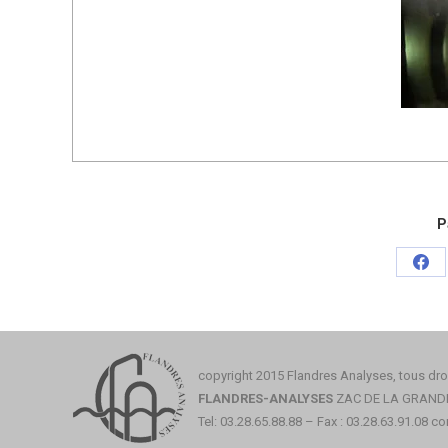
P
Par
sur
Fac
copyright 2015 Flandres Analyses, tous droi
FLANDRES-ANALYSES
ZAC DE LA GRANDE 
Tel: 03.28.65.88.88 – Fax : 03.28.63.91.08
co