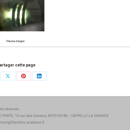
Plasma d’argon
artager cette page
tager
Partager
Partager
Partager
sur
sur
sur
ebook
X
Pinterest
LinkedIn
ts réservés.
PORTE, 10 rue des Saveurs, BP29 59180 - CAPPELLE LA GRANDE
ntact@flandres-analyses.fr