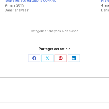
Nouvelles accréditations COFRAC
Prél
9 mars 2015
4 ma
Dans "analyses"
Dans
Catégories :
analyses
,
Non classé
Partager cet article
Partager
Partager
Partager
Partager
sur
sur
sur
sur
Facebook
X
Pinterest
LinkedIn
Article
suivant
: