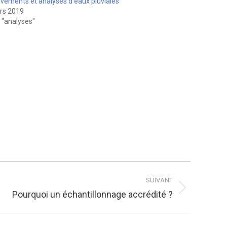
èvements et analyses d’eaux pluviales
rs 2019
 "analyses"
SUIVANT
Pourquoi un échantillonnage accrédité ?