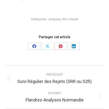
Catégories :
analyses
,
Non classé
Partager cet article
Partager
Partager
Partager
Partager
sur
sur
sur
sur
Facebook
X
Pinterest
LinkedIn
Navigation
article
PRÉCÉDENT
Article
Suivi Régulier des Rejets (SRR ou S2R)
précédent
SUIVANT
:
Article
Flandres-Analyses Normandie
suivant