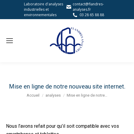
Laboratoire d'analyses
contact@flandres-
industrielles et
analyses.fr
environnementales
03 28 65 88 88
Mise en ligne de notre nouveau site internet.
Vous êtes ici :
Accueil
analyses
Mise en ligne de notre…
Nous l’avons refait pour qu’il soit compatible avec vos