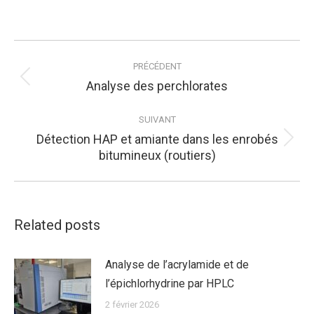
sur
sur
sur
sur
Facebook
X
Pinterest
LinkedIn
Navigation
article
PRÉCÉDENT
Article
Analyse des perchlorates
précédent
SUIVANT
:
Détection HAP et amiante dans les enrobés
Article
bitumineux (routiers)
suivant
:
Related posts
Analyse de l’acrylamide et de
l’épichlorhydrine par HPLC
2 février 2026