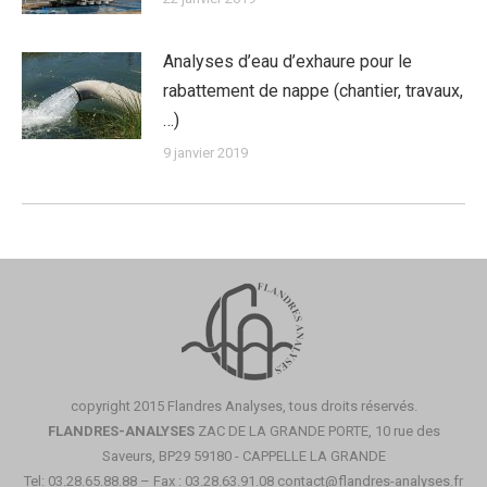
Analyses d’eau d’exhaure pour le
rabattement de nappe (chantier, travaux,
…)
9 janvier 2019
copyright 2015 Flandres Analyses, tous droits réservés.
FLANDRES-ANALYSES
ZAC DE LA GRANDE PORTE, 10 rue des
Saveurs, BP29 59180 - CAPPELLE LA GRANDE
Tel: 03.28.65.88.88 – Fax : 03.28.63.91.08
contact@flandres-analyses.fr