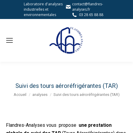
Laboratoire d'analyses
contact@flandres-
industrielles et
analyses.fr
environnementales
03 28 65 88 88
Suivi des tours aéroréfrigérantes (TAR)
Vous êtes ici :
Accueil
analyses
Suivi des tours aéroréfrigérantes (TAR)
Flandres-Analyses vous propose
une prestation