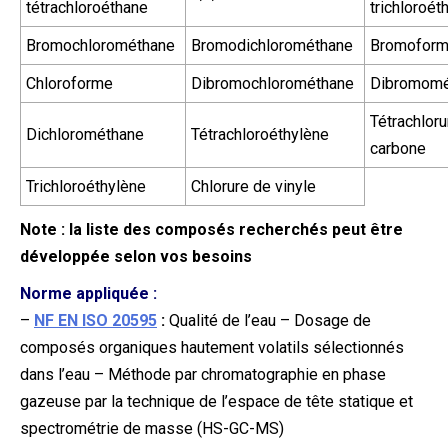
tétrachloroéthane
trichloroét
Bromochlorométhane
Bromodichlorométhane
Bromofor
Chloroforme
Dibromochlorométhane
Dibromomé
Tétrachloru
Dichlorométhane
Tétrachloroéthylène
carbone
Trichloroéthylène
Chlorure de vinyle
Note : la liste des composés recherchés peut être
développée selon vos besoins
Norme appliquée :
–
NF EN ISO 20595
:
Qualité de l’eau – Dosage de
composés organiques hautement volatils sélectionnés
dans l’eau – Méthode par chromatographie en phase
gazeuse par la technique de l’espace de tête statique et
spectrométrie de masse (HS-GC-MS)