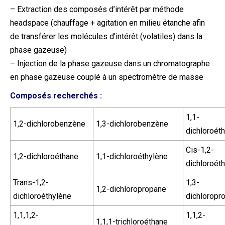
– Extraction des composés d’intérêt par méthode
headspace (chauffage + agitation en milieu étanche afin
de transférer les molécules d’intérêt (volatiles) dans la
phase gazeuse)
– Injection de la phase gazeuse dans un chromatographe
en phase gazeuse couplé à un spectromètre de masse
Composés recherchés :
1,1-
1,2-dichlorobenzène
1,3-dichlorobenzène
dichloroét
Cis-1,2-
1,2-dichloroéthane
1,1-dichloroéthylène
dichloroét
Trans-1,2-
1,3-
1,2-dichloropropane
dichloroéthylène
dichloropr
1,1,1,2-
1,1,2-
1,1,1-trichloroéthane