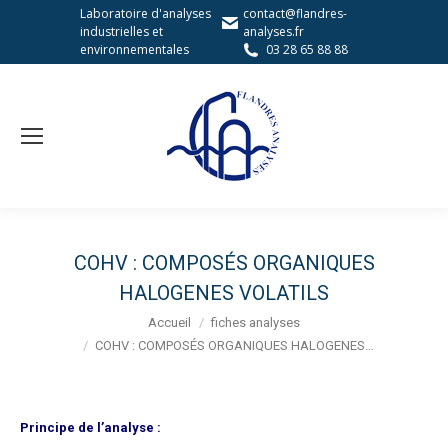
Laboratoire d'analyses
contact@flandres-
industrielles et
analyses.fr
environnementales
03 28 65 88 88
COHV : COMPOSÉS ORGANIQUES
HALOGENES VOLATILS
Vous êtes ici :
Accueil
fiches analyses
COHV : COMPOSÉS ORGANIQUES HALOGENES…
Principe de l’analyse :