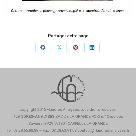
Chromatographe en phase gazeuse couplé à un spectromètre de masse
Partager cette page
Partager
Partager
Partager
Partager
sur
sur
sur
sur
Facebook
X
Pinterest
LinkedIn
copyright 2015 Flandres Analyses, tous droits réservés.
FLANDRES-ANALYSES
ZAC DE LA GRANDE PORTE, 10 rue des
Saveurs, BP29 59180 - CAPPELLE LA GRANDE
Tel: 03.28.65.88.88 – Fax : 03.28.63.91.08
contact@flandres-analyses.fr