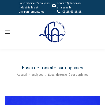
Laboratoire d'analyses
contact@flandres-
industrielles et
analyses.fr
environnementales
03 28 65 88 88
Essai de toxicité sur daphnies
Vous êtes ici :
Accueil
analyses
Essai de toxicité sur daphnies