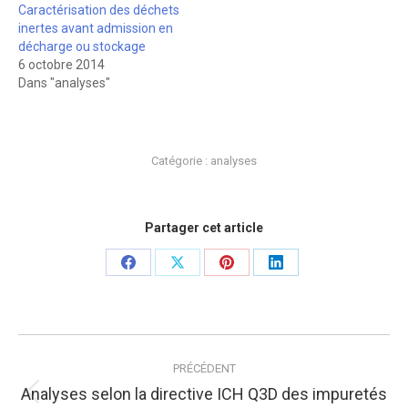
Caractérisation des déchets
inertes avant admission en
décharge ou stockage
6 octobre 2014
Dans "analyses"
Catégorie :
analyses
Partager cet article
Partager
Partager
Partager
Partager
sur
sur
sur
sur
Facebook
X
Pinterest
LinkedIn
Navigation
article
PRÉCÉDENT
Analyses selon la directive ICH Q3D des impuretés
Article