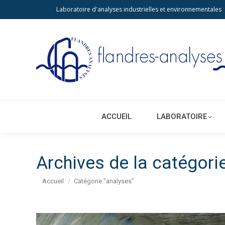
Laboratoire d'analyses industrielles et environnementales
ACCUEIL
LA
ACCUEIL
LABORATOIRE
Archives de la catégori
Vous êtes ici :
Accueil
Catégorie "analyses"